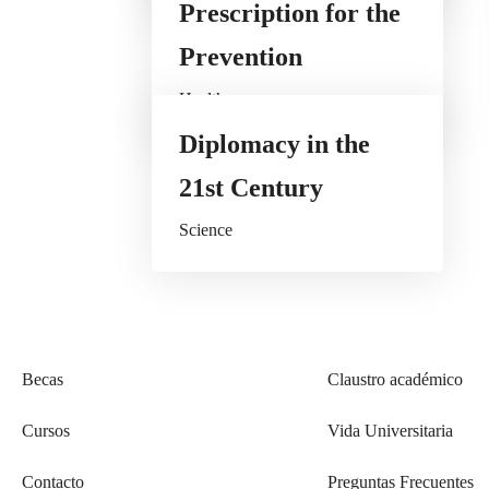
Prescription for the
Prevention
Health
Diplomacy in the
Conoce a tiempo nuestros nuevos cursos
21st Century
Suscríbete a nuestro boletín
Science
Conoce más
Te puede inte
Historia
Aplica para docente
Becas
Claustro académico
Cursos
Vida Universitaria
Contacto
Preguntas Frecuentes