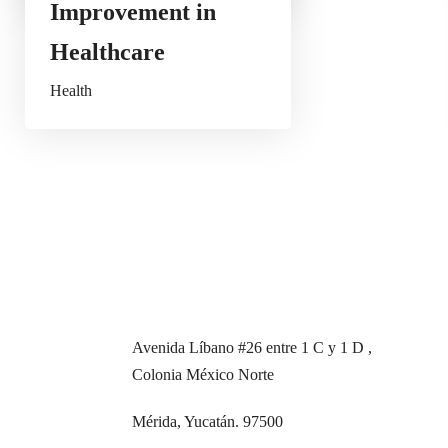
Improvement in
Healthcare
Health
resar
Dirección
contacto@universidadjosemarti.com
Avenida Líbano #26 entre 1 C y 1 D ,
Colonia México Norte
Mérida, Yucatán. 97500