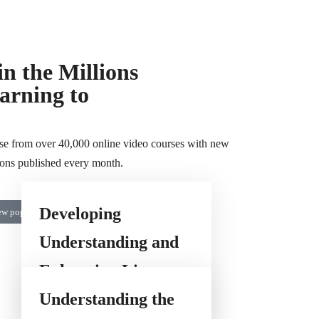
 del conocimiento
Revista Canteras
in the Millions
arning to
e from over 40,000 online video courses with new
ions published every month.
Developing
ew popular courses
Understanding and
Enhancing Lives
Understanding the
Tech & Coding