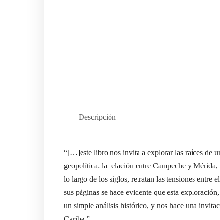
Descripción
Conoce a tiempo nuestros nuevos cursos
“[…]este libro nos invita a explorar las raíces de 
Suscríbete a nuestro boletín
geopolítica: la relación entre Campeche y Mérida,
lo largo de los siglos, retratan las tensiones entre
Email
sus páginas se hace evidente que esta exploración,
un simple análisis histórico, y nos hace una invita
Enviar
Caribe.”