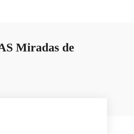
S Miradas de
Contacto
Contacto