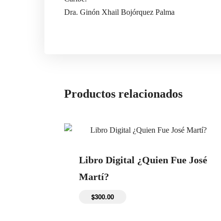
Conoce más
Dra. Ginón Xhail Bojórquez Palma
Historia
Becas
Cursos
Contacto
Te puede interesar
Productos relacionados
Aplica para docente
Claustro académico
Vida Universitaria
Preguntas Frecuentes
Dirección
Libro Digital ¿Quien Fue José
contacto@universidadjosemarti.com
Martí?
Avenida Líbano #26 entre 1 C y 1 D , Colonia México Norte
$
300.00
Mérida, Yucatán. 97500
Obtener la Ubicación