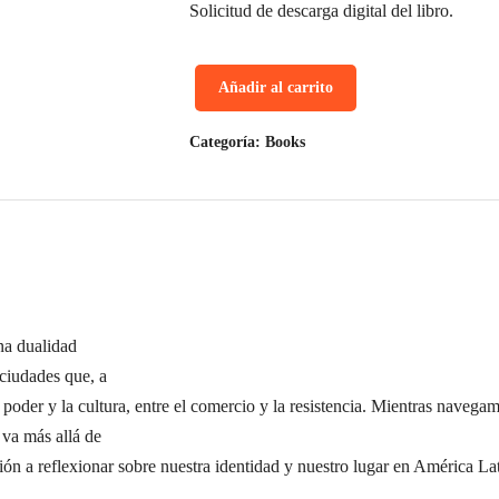
Solicitud de descarga digital del libro.
Libro
Añadir al carrito
Digital
ENTRE
Categoría:
Books
CIUDADES
MEXICANAS
Miradas
de
Campeche
y
una dualidad
Mérida
 ciudades que, a
cantidad
 el poder y la cultura, entre el comercio y la resistencia. Mientras navega
 va más allá de
ción a reflexionar sobre nuestra identidad y nuestro lugar en América Lat