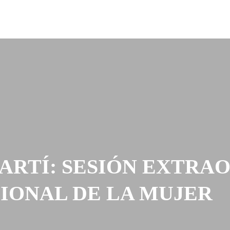
Divulgación del conocimiento
Publicaciones
 Elecciones
Catedra José Martí
Revista Canteras
Biblioteca
Divulgación del conocimiento
Publicaciones
 Elecciones
Catedra José Martí
Revista Canteras
Biblioteca
ARTÍ: SESIÓN EXTRA
CIONAL DE LA MUJER