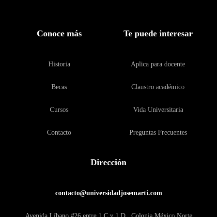
Conoce más
Te puede interesar
Historia
Aplica para docente
Becas
Claustro académico
Cursos
Vida Universitaria
Contacto
Preguntas Frecuentes
Dirección
contacto@universidadjosemarti.com
Avenida Líbano #26 entre 1 C y 1 D , Colonia México Norte