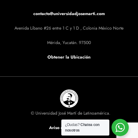
contacto@universidadjosemarti.com
Avenida Líbano #26 entre 1 C y 1 D , Colonia México Norte
Mérida, Yucatán. 97500
Obtener la Ubicación
© Universidad José Martí de Latinoamérica.
¿Dudas?
Chatea con
Aviso de privacidad
nosotros