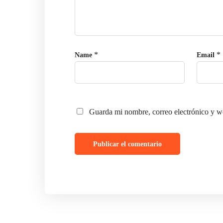
Becas
Cursos
Contacto
Te puede interesar
*
*
Name
Email
Aplica para docente
Claustro académico
Vida Universitaria
Guarda mi nombre, correo electrónico y w
Preguntas Frecuentes
Dirección
contacto@universidadjosemarti.com
Avenida Líbano #26 entre 1 C y 1 D , Colonia México Norte
Mérida, Yucatán. 97500
Obtener la Ubicación
© Universidad José Martí de Latinoamérica.